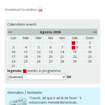
Download locandina:
Calendario eventi
<<
Agosto 2026
>>
Lun
Mar
Mer
Gio
Ven
Sab
Dom
1
2
3
4
5
6
7
8
9
10
11
12
13
14
15
16
17
18
19
20
21
22
23
24
25
26
27
28
29
30
31
legenda:
evento in programma
Giornalino / Notiziario
"Casciò, ad qua e ad là de fioun." il
notizionario mensile/bimestrale...