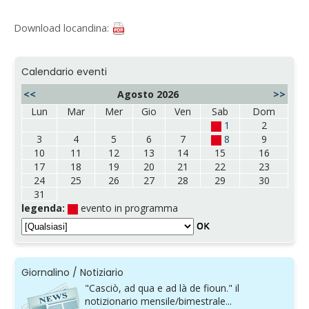
Download locandina:
Calendario eventi
<<
Agosto 2026
>>
Lun
Mar
Mer
Gio
Ven
Sab
Dom
1
2
3
4
5
6
7
8
9
10
11
12
13
14
15
16
17
18
19
20
21
22
23
24
25
26
27
28
29
30
31
legenda:
evento in programma
Giornalino / Notiziario
"Casciò, ad qua e ad là de fioun." il
notizionario mensile/bimestrale...