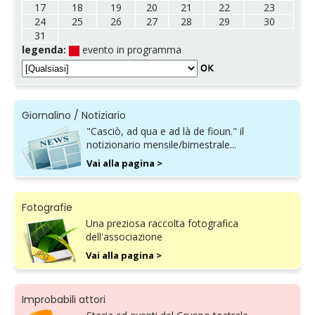
17
18
19
20
21
22
23
24
25
26
27
28
29
30
31
legenda:
evento in programma
Giornalino / Notiziario
"Casciò, ad qua e ad là de fioun." il
notizionario mensile/bimestrale...
Vai alla pagina >
Fotografie
Una preziosa raccolta fotografica
dell'associazione
Vai alla pagina >
Improbabili attori