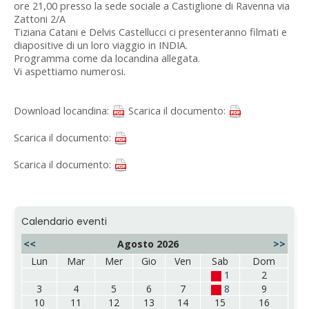
ore 21,00 presso la sede sociale a Castiglione di Ravenna via
Zattoni 2/A
Tiziana Catani e Delvis Castellucci ci presenteranno filmati e
diapositive di un loro viaggio in INDIA.
Programma come da locandina allegata.
Vi aspettiamo numerosi.
Download locandina:
Scarica il documento:
Scarica il documento:
Scarica il documento:
Calendario eventi
<<
Agosto 2026
>>
Lun
Mar
Mer
Gio
Ven
Sab
Dom
1
2
3
4
5
6
7
8
9
10
11
12
13
14
15
16