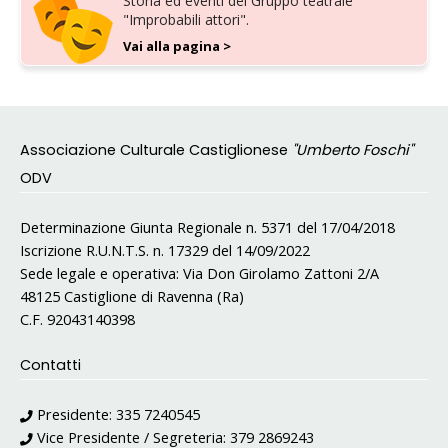
Storia ed eventi del Gruppo teatrale
"Improbabili attori".
Vai alla pagina >
Associazione Culturale Castiglionese
"Umberto Foschi"
ODV
Determinazione Giunta Regionale n. 5371 del 17/04/2018
Iscrizione R.U.N.T.S. n. 17329 del 14/09/2022
Sede legale e operativa: Via Don Girolamo Zattoni 2/A
48125 Castiglione di Ravenna (Ra)
C.F. 92043140398
Contatti
Presidente:
335 7240545
Vice Presidente / Segreteria:
379 2869243