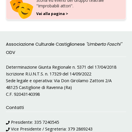
Storia ed eventi del Gruppo teatrale
"Improbabili attori".
Vai alla pagina >
Associazione Culturale Castiglionese
"Umberto Foschi"
ODV
Determinazione Giunta Regionale n. 5371 del 17/04/2018
Iscrizione R.U.N.T.S. n. 17329 del 14/09/2022
Sede legale e operativa: Via Don Girolamo Zattoni 2/A
48125 Castiglione di Ravenna (Ra)
C.F. 92043140398
Contatti
Presidente:
335 7240545
Vice Presidente / Segreteria:
379 2869243