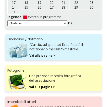
17
18
19
20
21
22
23
24
25
26
27
28
29
30
31
legenda:
evento in programma
Giornalino / Notiziario
"Casciò, ad qua e ad là de fioun." il
notizionario mensile/bimestrale...
Vai alla pagina >
Fotografie
Una preziosa raccolta fotografica
dell'associazione
Vai alla pagina >
Improbabili attori