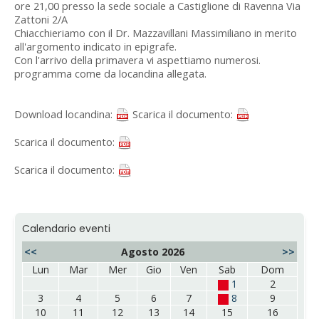
ore 21,00 presso la sede sociale a Castiglione di Ravenna Via
Zattoni 2/A
Chiacchieriamo con il Dr. Mazzavillani Massimiliano in merito
all'argomento indicato in epigrafe.
Con l'arrivo della primavera vi aspettiamo numerosi.
programma come da locandina allegata.
Download locandina:
Scarica il documento:
Scarica il documento:
Scarica il documento:
Calendario eventi
<<
Agosto 2026
>>
Lun
Mar
Mer
Gio
Ven
Sab
Dom
1
2
3
4
5
6
7
8
9
10
11
12
13
14
15
16