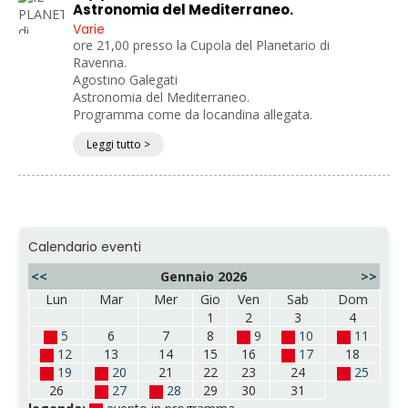
Astronomia del Mediterraneo.
Varie
ore 21,00 presso la Cupola del Planetario di
Ravenna.
Agostino Galegati
Astronomia del Mediterraneo.
Programma come da locandina allegata.
Leggi tutto >
Calendario eventi
<<
Gennaio 2026
>>
Lun
Mar
Mer
Gio
Ven
Sab
Dom
1
2
3
4
5
6
7
8
9
10
11
12
13
14
15
16
17
18
19
20
21
22
23
24
25
26
27
28
29
30
31