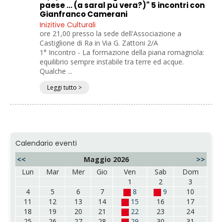
paese ... (a saral pu vera?)" 5 incontri con
Gianfranco Camerani
Inizitive Culturali
ore 21,00 presso la sede dell'Associazione a
Castiglione di Ra in Via G. Zattoni 2/A
1° Incontro - La formazione della piana romagnola:
equilibrio sempre instabile tra terre ed acque.
Qualche ...
Leggi tutto >
Calendario eventi
<<
Maggio 2026
>>
Lun
Mar
Mer
Gio
Ven
Sab
Dom
1
2
3
4
5
6
7
8
9
10
11
12
13
14
15
16
17
18
19
20
21
22
23
24
25
26
27
28
29
30
31